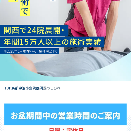
関西で24院展開・
年間15万人以上の施術実績
※2025年6月現在（平川接骨院全体）
TOP
京都
宇治小倉院
症例
足のしびれ