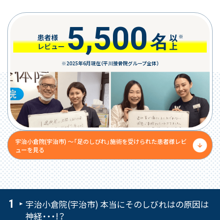
5,500
名
患者様
レビュー
※2025年6月現在（平川接骨院グループ全体）
宇治小倉院(宇治市) 〜「足のしびれ」施術を受けられた患者様レビ
ューを見る
宇治小倉院(宇治市) 本当にそのしびれはの原因は
神経・・・!？