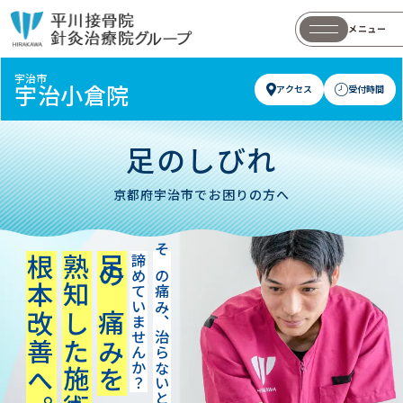
メニュー
宇治市
宇治小倉院
アクセス
受付時間
足のしびれ
京都府宇治市でお困りの方へ
熟知した施術で
足の痛みを
諦めていませんか？
その痛み、治らないと
根本改善へ。