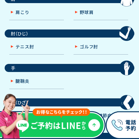
肩こり
野球肩
肘（ひじ）
テニス肘
ゴルフ肘
手
腱鞘炎
膝（ひざ）
膝痛
変形性膝関節症
足