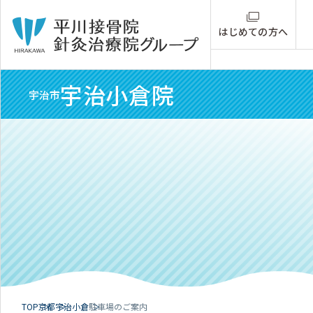
はじめての方へ
宇治小倉院
宇治市
TOP
京都
宇治小倉
駐車場のご案内