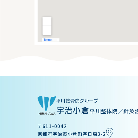
平川接骨院グループ
宇治小倉
平川整体院／針灸
〒611-0042
京都府宇治市小倉町春日森3-2