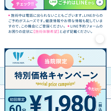
×
平川接骨院グループ
宇治小倉院 ・ 鍼灸師紹介
鍼灸師 安藤の原点とこだわり