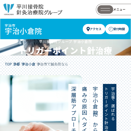
メニュー
宇治市
宇治小倉院
アクセス
受付時間
平川接骨院グループ
宇治小倉院
トリガーポイント針治療
TOP
京都
宇治小倉
宇治市で鍼灸院なら
深層筋アプローチ
痛みの原因へダイレクトに届く
宇治小倉院だからできる
トリガーポイント針治療
宇治市で選ばれる