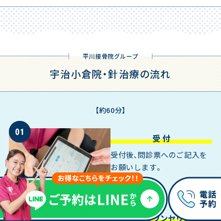
平川接骨院グループ
宇治小倉院・針治療の流れ
【約60分】
受 付
受付後、問診票へのご記入を
お願いします。
問診・カウンセリング