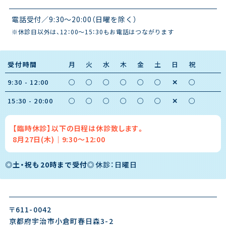
電話受付／9:30〜20:00（日曜を除く）
※休診日以外は、12：00～15：30もお電話はつながります
受付時間
月
火
水
木
金
土
日
祝
9:30 - 12:00
○
○
○
○
○
○
✕
○
15:30 - 20:00
○
○
○
○
○
○
✕
○
【臨時休診】以下の日程は休診致します。
8月27日(木)｜9:30～12:00
◎土・祝も20時まで受付
◎休診：日曜日
〒611-0042
京都府宇治市小倉町春日森3-2