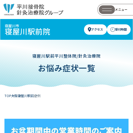
メニュー
寝屋川市
寝屋川駅前院
アクセス
受付時間
寝屋川駅前平川整体院/針灸治療院
お悩み症状一覧
TOP
大阪
寝屋川駅前
症例