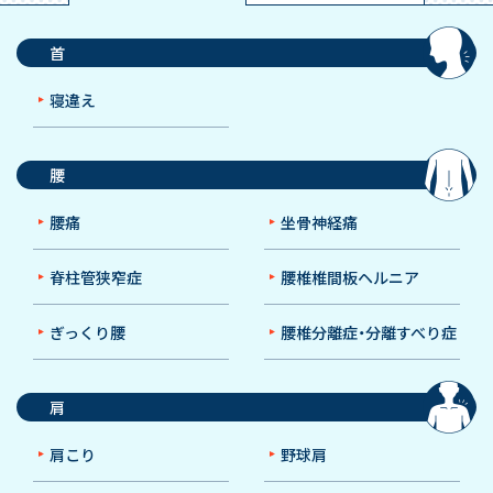
首
寝違え
腰
腰痛
坐骨神経痛
脊柱管狭窄症
腰椎椎間板ヘルニア
ぎっくり腰
腰椎分離症・分離すべり症
肩
肩こり
野球肩