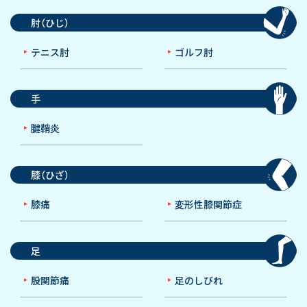
肘（ひじ）
テニス肘
ゴルフ肘
手
腱鞘炎
膝（ひざ）
膝痛
変形性膝関節症
足
股関節痛
足のしびれ