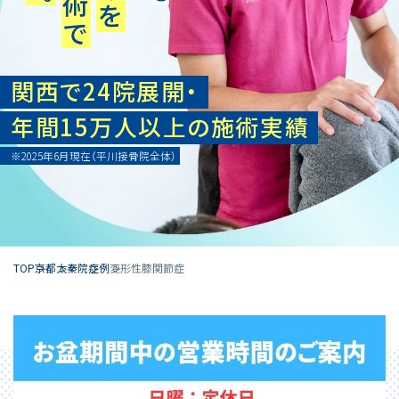
関西で24院展開・
年間15万人以上の施術実績
※2025年6月現在（平川接骨院全体）
TOP
京都
太秦院
症例
変形性膝関節症