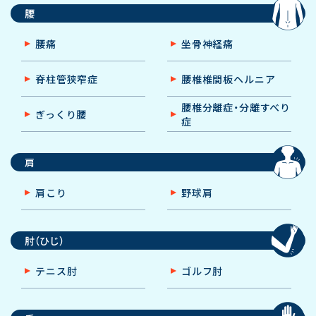
腰
腰痛
坐骨神経痛
脊柱管狭窄症
腰椎椎間板ヘルニア
腰椎分離症・分離すべり
ぎっくり腰
症
肩
肩こり
野球肩
肘（ひじ）
テニス肘
ゴルフ肘