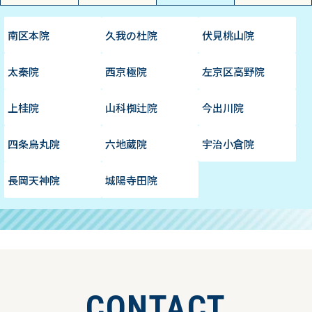
南区本院
久我の杜院
伏見桃山院
太秦院
西京極院
左京区高野院
上桂院
山科椥辻院
今出川院
四条烏丸院
六地蔵院
宇治小倉院
長岡天神院
城陽寺田院
CONTACT