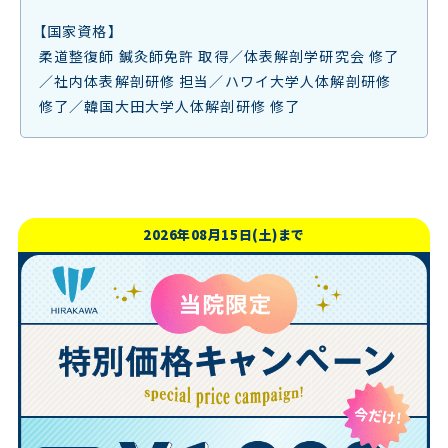
【国家資格】
柔道整復師 鍼灸師免許 取得／体表解剖学研究会 修了
／社内体表解剖研修 担当／ハワイ大学人体解剖研修
修了／韓国大田大学人体解剖研修 修了
2026年08月15日(土)まで