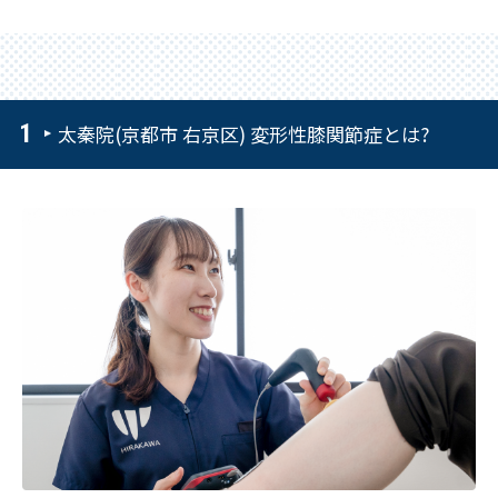
太秦院(京都市 右京区) 変形性膝関節症とは?