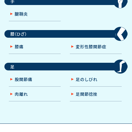
手
腱鞘炎
膝（ひざ）
膝痛
変形性膝関節症
足
股関節痛
足のしびれ
肉離れ
足関節捻挫