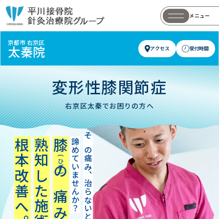
メニュー
京都市 右京区
太秦院
アクセス
受付時間
変形性膝関節症
右京区太秦でお困りの方へ
熟知した施術で
膝
諦めていませんか？
その痛み、治らないと
根本改善へ。
(
ひ
ざ
)
の痛みを