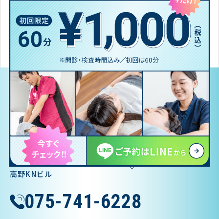
該当するレビューはありません。
平川接骨院グループ
左京区高野
平川接骨院／針灸治療院
〒606-8181
京都市左京区一乗寺地蔵本町6-2
高野KNビル
075-741-6228