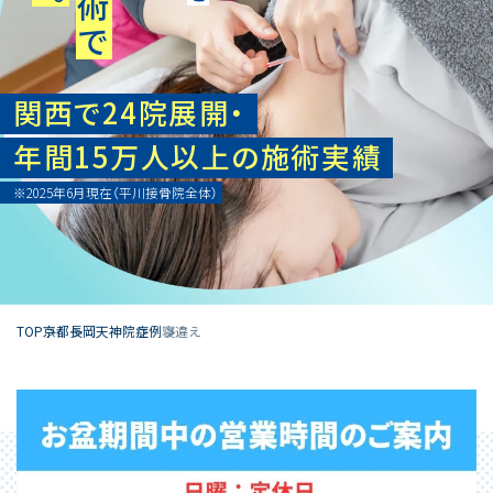
関西で24院展開・
年間15万人以上の施術実績
※2025年6月現在（平川接骨院全体）
TOP
京都
長岡天神院
症例
寝違え