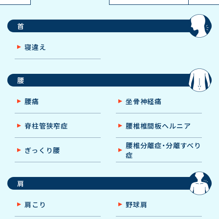
首
寝違え
腰
腰痛
坐骨神経痛
脊柱管狭窄症
腰椎椎間板ヘルニア
腰椎分離症・分離すべり
ぎっくり腰
症
肩
肩こり
野球肩