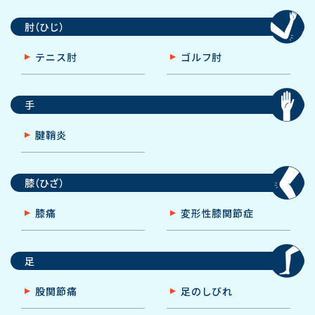
肘（ひじ）
テニス肘
ゴルフ肘
手
腱鞘炎
膝（ひざ）
膝痛
変形性膝関節症
足
股関節痛
足のしびれ