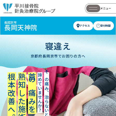
メニュー
長岡京市
長岡天神院
アクセス
受付時間
寝違え
京都府長岡京市でお困りの方へ
熟知した施術で
首の痛みを
諦めていませんか？
その痛み、治らないと
根本改善へ。