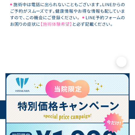
×
「寝違え」 とは?