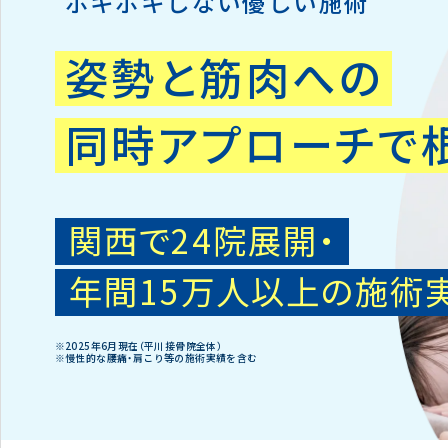
ボキボキしない優しい施術
姿勢と筋肉への
同時アプローチで
関西で24院展開・
年間15万人以上の施術
※2025年6月現在（平川接骨院全体）
※慢性的な腰痛・肩こり等の施術実績を含む