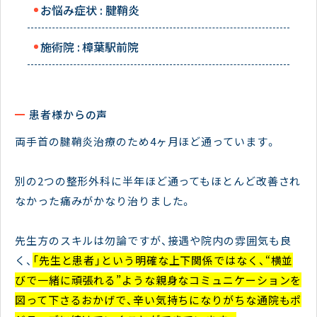
お悩み症状 : 腱鞘炎
施術院 :
樟葉駅前院
患者様からの声
両手首の腱鞘炎治療のため4ヶ月ほど通っています。
別の2つの整形外科に半年ほど通ってもほとんど改善され
なかった痛みがかなり治りました。
先生方のスキルは勿論ですが、接遇や院内の雰囲気も良
く、
「先生と患者」という明確な上下関係ではなく、“横並
びで一緒に頑張れる”ような親身なコミュニケーションを
図って下さるおかげで、辛い気持ちになりがちな通院もポ