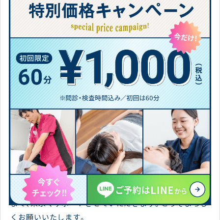
K.R様、この度は貴重なご感想をいただき、誠にありがと
うございます。
半年間も他の整形外科に通っても改善されなかった両手
首の腱鞘炎が、当院の治療で完治に向かっているとのこ
と、私たちも大変嬉しく思います。
「横並びで一緒に頑張れる」というお言葉は、私たちが大
切にしている患者様との関係性を的確に表してくださっ
ており、大変光栄です。つらい通院をポジティブに続けら
れるよう、今後も親身なコミュニケーションを心がけてま
いります。
これからも、K.R様の完治、そしてその後のメンテナンス
まで、末永くサポートさせていただきます。どうぞよろし
くお願いいたします。