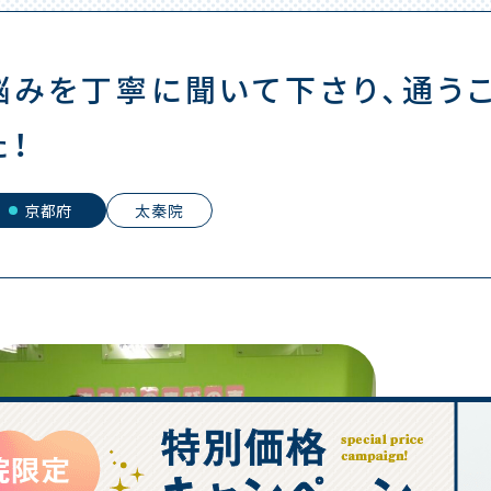
悩みを丁寧に聞いて下さり、通う
た！
京都府
太秦院
K.Aさん
女