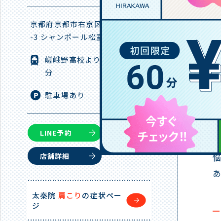
京都府京都市右京区太秦北路町8
-3 シャンポール松室 1F
嵯峨野高校より西に 徒歩約4
分
駐車場あり
LINE予約
店舗詳細
あ
太秦院
肩こり
の症状ペー
ジ