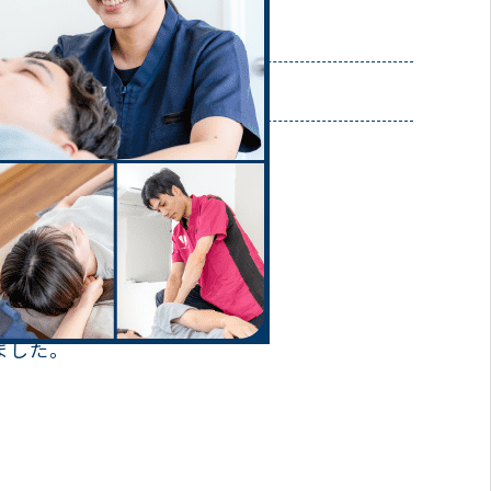
: 肩の痛み
秦院
ました。