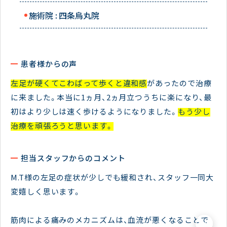
施術院 :
四条烏丸院
患者様からの声
左足が硬くてこわばって歩くと違和感
があったので治療
に来ました。本当に1ヵ月、2ヵ月立つうちに楽になり、最
初はより少しは速く歩けるようになりました。
もう少し
治療を頑張ろうと思います。
担当スタッフからのコメント
M.T様の左足の症状が少しでも緩和され、スタッフ一同大
変嬉しく思います。
筋肉による痛みのメカニズムは、血流が悪くなることで
×