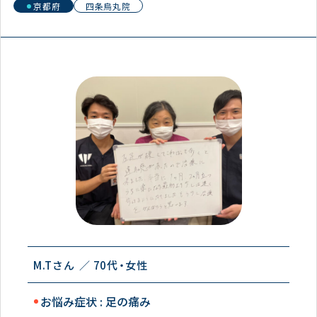
京都府
四条烏丸院
M.Tさん
70代
女性
お悩み症状 : 足の痛み