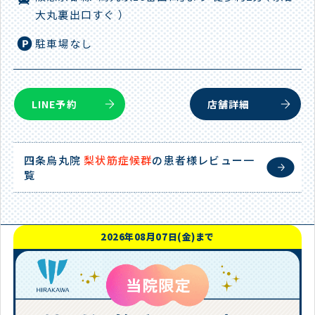
大丸裏出口すぐ ）
駐車場なし
LINE予約
店舗詳細
四条烏丸院
梨状筋症候群
の患者様レビュー一
覧
2026年08月07日(金)まで