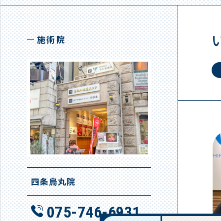
施術院
四条烏丸院
075-746-6931