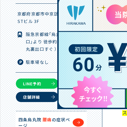
京都府京都市中京区西魚屋町605
STビル 3F
阪急京都線「烏丸駅16番出
口」より 徒歩約2分（ 京都大
丸裏出口すぐ ）
駐車場なし
LINE予約
し
店舗詳細
四条烏丸院
腰痛
の症状ペ
ージ