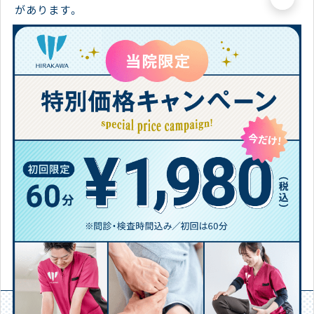
があります。
このしびれを改善させるためには、血流を促進させ筋肉
に必要な酸素や栄養素を取り入れることが重要です。
血流を良くするためには、こまめに身体を動かしたり、お
風呂等を活用して身体を冷やさないようにケアをしてい
きましょう。
今後も痛みだけでなくお身体のことで不安な事がありま
したらいつでもご相談ください！
四十肩にお悩みの方は是非一度、兵庫 平川接骨院/針灸院
にお電話ください！
【免責事項】お客様個人の感想であり効果・効能を保証するもので
はありません