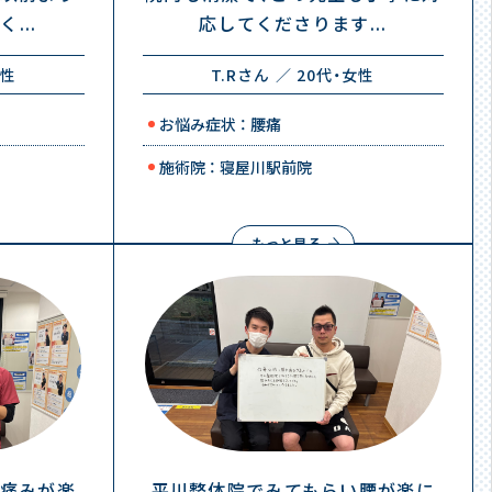
...
応してくださります...
男性
T.Rさん ／ 20代・女性
お悩み症状 ： 腰痛
施術院 ： 寝屋川駅前院
もっと見る
痛みが楽
平川整体院でみてもらい腰が楽に