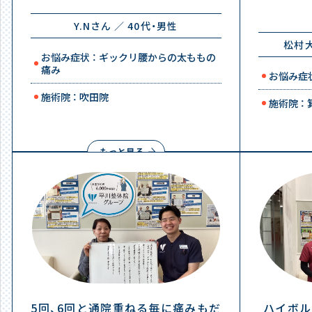
Y.Nさん ／ 40代・男性
松村大
お悩み症状 ： ギックリ腰からの太ももの
痛み
お悩み症状
施術院 ： 吹田院
施術院 ：
もっと見る
5回、6回と通院重ねる毎に痛みもだ
ハイボル