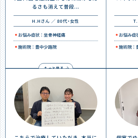
るさも消えて普段...
H.Hさん ／ 80代・女性
T
お悩み症状 ： 坐骨神経痛
お悩み症状
施術院 ： 豊中少路院
施術院 ：
もっと見る
こちらで治療していただき、本当に
個室でゆ