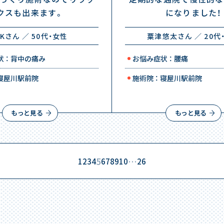
クスも出来ます。
になりました！
.Kさん ／ 50代・女性
粟津悠太さん ／ 20代
 ： 背中の痛み
お悩み症状 ： 腰痛
 寝屋川駅前院
施術院 ： 寝屋川駅前院
もっと見る
もっと見る
5
…
1
2
3
4
6
7
8
9
10
26