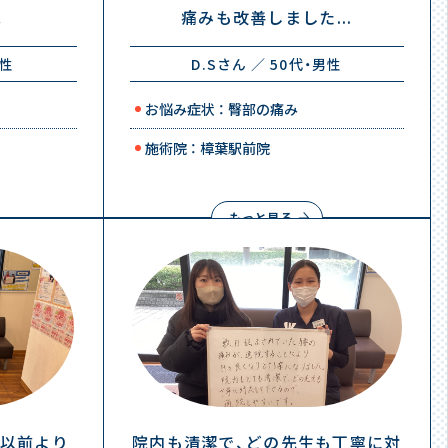
！
痛みも改善しました...
女性
D.Sさん ／ 50代・男性
お悩み症状 ： 臀部の痛み
施術院 ： 樟葉駅前院
もっと見る
以前より
院内も清潔で、どの先生も丁寧に対