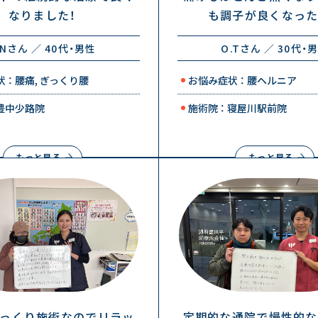
なりました！
も調子が良くなったく
.Nさん ／ 40代・男性
O.Tさん ／ 30代・
 ： 腰痛, ぎっくり腰
お悩み症状 ： 腰ヘルニア
 豊中少路院
施術院 ： 寝屋川駅前院
もっと見る
もっと見る
っくり施術なのでリラッ
定期的な通院で慢性的な