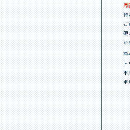
周
特
こ
硬
が
痛
ト
平
ボ