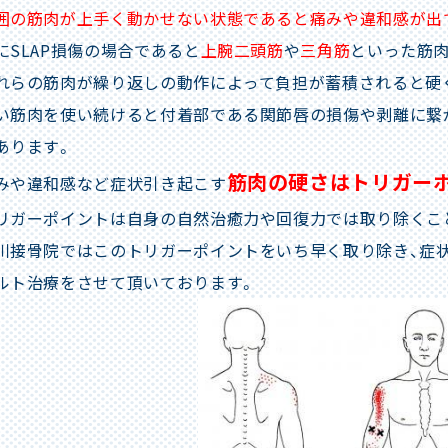
囲の筋肉が上手く動かせない状態であると痛みや違和感が出
にSLAP損傷の場合であると
上腕二頭筋
や
三角筋
といった筋
れらの筋肉が繰り返しの動作によって負担が蓄積されると硬
い筋肉を使い続けると付着部である関節唇の損傷や剥離に繋
あります。
筋肉の硬さはトリガー
みや違和感など症状引き起こす
リガーポイントは自身の自然治癒力や回復力では取り除くこ
川接骨院ではこのトリガーポイントをいち早く取り除き、症状
ルト治療をさせて頂いております。