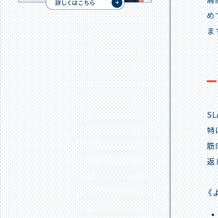
め
ま
S
特
筋
返
《