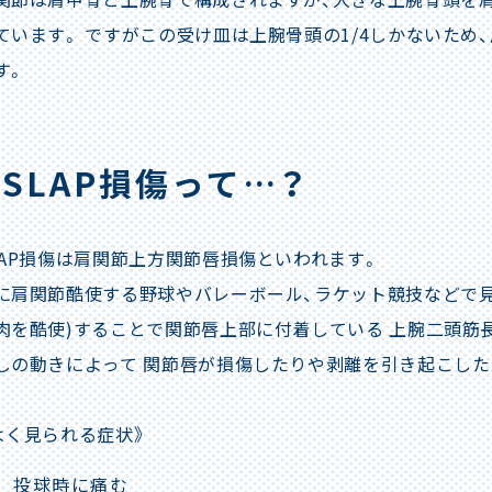
ています。 ですがこの受け皿は上腕骨頭の1/4しかないた
す。
SLAP損傷って…？
LAP損傷は肩関節上方関節唇損傷といわれます。
に肩関節酷使する野球やバレーボール、ラケット競技などで見
肉を酷使)することで関節唇上部に付着している 上腕二頭筋
しの動きによって 関節唇が損傷したりや剥離を引き起こした
よく見られる症状》
投球時に痛む