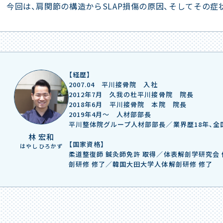
今回は、肩関節の構造からSLAP損傷の原因、そしてその
【経歴】
2007.04 平川接骨院 入社
2012年7月 久我の杜平川接骨院 院長
2018年6月 平川接骨院 本院 院長
2019年4月～ 人材部部長
平川整体院グループ人材部部長／業界歴18年、
林 宏和
【国家資格】
はやし ひろかず
柔道整復師 鍼灸師免許 取得／体表解剖学研究会
剖研修 修了／韓国大田大学人体解剖研修 修了