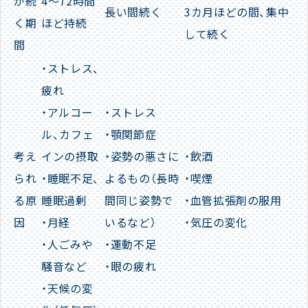
が続
4～72時間
長い間続く
3カ月ほどの間、集中
く期
ほど持続
して続く
間
・ストレス、
疲れ
・アルコー
・ストレス
ル、カフェ
・顎関節症
考え
インの摂取
・姿勢の悪さに
・飲酒
られ
・睡眠不足、
よるもの（長時
・喫煙
る原
睡眠過剰
間同じ姿勢で
・血管拡張剤の服用
因
・月経
いるなど）
・気圧の変化
・人ごみや
・運動不足
騒音など
・眼の疲れ
・天候の変