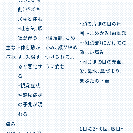
側）がズキ
ズキと痛む
・頭の片側の目の周
・吐き気、嘔
囲〜こめかみ（前頭部
吐が伴う
・後頭部、こめ
～側頭部）にかけての
主な
・​​体を動か
かみ、額が締め
激しい痛み
症状
す、入浴す
つけられるよ
・同じ側の目の充血、
ると悪化す
うに痛む
涙、鼻水、鼻づまり、
る
まぶたの下垂
・視覚症状
や感覚症状
の予兆が現
れる
痛み
1日に2～8回、数日～