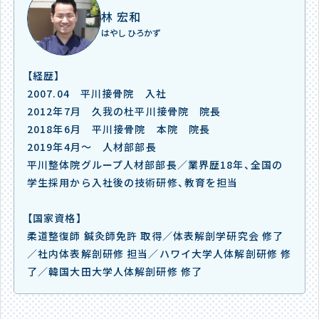
林 宏和
はやし ひろかず
【経歴】
2007.04 平川接骨院 入社
2012年7月 久我の杜平川接骨院 院長
2018年6月 平川接骨院 本院 院長
2019年4月～ 人材部部長
平川整体院グループ人材部部長／業界歴18年、全国の
学生採用から入社後の技術研修、教育を担当
【国家資格】
柔道整復師 鍼灸師免許 取得／体表解剖学研究会 修了
／社内体表解剖研修 担当／ハワイ大学人体解剖研修 修
了／韓国大田大学人体解剖研修 修了