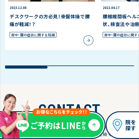
2023.12.08
2022.04.17
デスクワークの方必見！骨盤体操で腰
腰椎椎間板ヘル
痛が軽減！？
状、検査法や治
背中・腰の症状に関する知識
背中・腰の症状に関す
CONTACT
皆さまのお悩みやご要望をお聞きし、最適な施術をご提
案させていただきます。
まずはお気軽にご連絡くださ